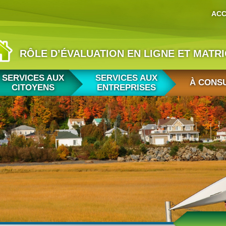
ACC
RÔLE D’ÉVALUATION EN LIGNE ET MATR
SERVICES AUX
SERVICES AUX
À CONS
CITOYENS
ENTREPRISES