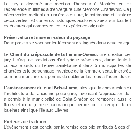
Le jury a décerné une mention d’honneur à Montréal en Hi
l’expérience multimédia d’envergure Cité Mémoire Charlevoix. Ce p
découvertes mettant en lumière la culture, le patrimoine et l’histoir
découvertes, 70 contenus historiques audio et visuels sur tout le t
extérieures qui composent cette expérience originale.
Préservation et mise en valeur du paysage
Deux projets se sont particulièrement distingués dans cette catégor
Le
Chant du crépuscule de la Femme-Oiseau
, une création de
jury. Il s’agit de prestations d’art lyrique présentées, durant toute
ou aux abords du fleuve Saint-Laurent dans 5 municipalités d
chantées et le personnage mythique de la femme-oiseau, interprét
au milieu maritime, ont permis de sublimer les lieux à l’heure du cr
L’aménagement du quai Brise-Lame
, ainsi que la construction d
l’architecture de l’ancienne petite gare, favorisant l’appréciation du
a permis à la municipalité de Saint-Siméon de remporter aussi c
fleurs et d’une jumelle panoramique permet de contempler le ma
baleines ainsi que l’Île aux Lièvres.
Porteurs de tradition
L’évènement s’est conclu par la remise des prix attribués à des d’