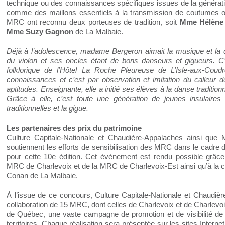
technique ou des connaissances spécifiques issues de la générati
comme des maillons essentiels à la transmission de coutumes ou d
MRC ont reconnu deux porteuses de tradition, soit
M
me
Hélène
M
me
Suzy Gagnon
de La Malbaie.
Déjà à l’adolescence, madame Bergeron aimait la musique et la da
du violon et ses oncles étant de bons danseurs et gigueurs. C
folklorique de l’Hôtel La Roche Pleureuse de L’Isle-aux-Coud
connaissances et c’est par observation et imitation du calleur d
aptitudes. Enseignante, elle a initié ses élèves à la danse traditio
Grâce à elle, c’est toute une génération de jeunes insulaire
traditionnelles et la gigue.
Les partenaires des prix du patrimoine
Culture Capitale-Nationale et Chaudière-Appalaches ainsi que
soutiennent les efforts de sensibilisation des MRC dans le cadre 
pour cette 10
e
édition. Cet événement est rendu possible grâce 
MRC de Charlevoix et de la MRC de Charlevoix-Est ainsi qu’à la col
Conan de La Malbaie.
À l’issue de ce concours, Culture Capitale-Nationale et Chaudiè
collaboration de 15 MRC, dont celles de Charlevoix et de Charlevoix
de Québec, une vaste campagne de promotion et de visibilité de
territoires. Chaque réalisation sera présentée sur les sites Intern