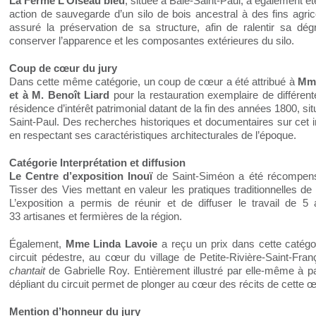
La Ferme L’Oiseau bleu
, située à Baie-Saint-Paul, a également 
action de sauvegarde d’un silo de bois ancestral à des fins agricol
assuré la préservation de sa structure, afin de ralentir sa dég
conserver l’apparence et les composantes extérieures du silo.
Coup de cœur du jury
Dans cette même catégorie, un coup de cœur a été attribué à
M
m
et à M. Benoît Liard
pour la restauration exemplaire de différe
résidence d’intérêt patrimonial datant de la fin des années 1800, si
Saint-Paul. Des recherches historiques et documentaires sur cet i
en respectant ses caractéristiques architecturales de l’époque.
Catégorie Interprétation et diffusion
Le Centre d’exposition Inouï
de Saint-Siméon a été récompensé 
Tisser des Vies mettant en valeur les pratiques traditionnelles de l’
L’exposition a permis de réunir et de diffuser le travail de 5 
33 artisanes et fermières de la région.
Également,
M
me
Linda Lavoie
a reçu un prix dans cette catégori
circuit pédestre, au cœur du village de Petite-Rivière-Saint-Fra
chantait
de Gabrielle Roy. Entièrement illustré par elle-même à part
dépliant du circuit permet de plonger au cœur des récits de cette œu
Mention d’honneur du jury