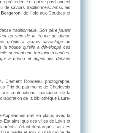
on précédente et qui se positionnent
e savoirs traditionnels. Ainsi, les
 Bergeron
, de l’Isle-aux-Coudres et
nse traditionnelle. Son père jouant
’est au sein de la troupe de danse
res qu’elle a acquis davantage de
e la troupe qu’elle a développé ces
nnelle pendant une trentaine d’années.
s qui a connu et appris les danses
 M. Clément Rondeau, photographe,
des Prix du patrimoine de Charlevoix
aux contributions financières de la
laboration de la bibliothèque Laure-
re-Appalaches met en place, avec la
-Est ainsi que des villes de Lévis et
 lauréats s’étant démarqués sur ces
et Ose.media et Prix du patrimoine de