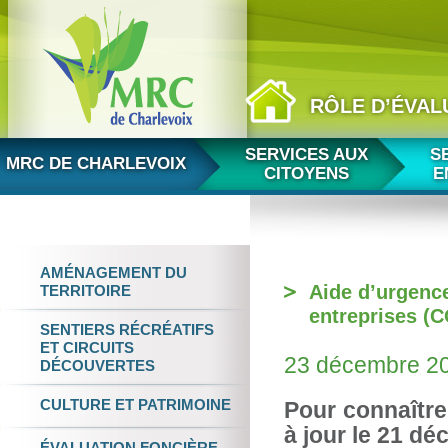
RÔLE D’ÉVAL
Aller au contenu
SERVICES AUX
S
MRC DE CHARLEVOIX
CITOYENS
E
AMÉNAGEMENT
DU
Aide d’urgenc
TERRITOIRE
entreprises (
SENTIERS RÉCRÉATIFS
ET
CIRCUITS
23 décembre 2
DÉCOUVERTES
CULTURE
ET
PATRIMOINE
Pour connaître
à jour le 21 d
ÉVALUATION FONCIÈRE