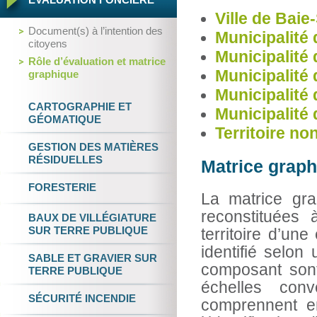
Ville de Baie
Document(s) à l’intention des
Municipalité
citoyens
Municipalité 
Rôle d’évaluation et matrice
Municipalité 
graphique
Municipalité
CARTOGRAPHIE
ET
Municipalité 
GÉOMATIQUE
Territoire n
GESTION DES
MATIÈRES
RÉSIDUELLES
Matrice grap
FORESTERIE
La matrice gra
reconstituées
BAUX DE VILLÉGIATURE
SUR TERRE PUBLIQUE
territoire d’une
identifié selon 
SABLE ET GRAVIER
SUR
composant sont
TERRE PUBLIQUE
échelles conv
SÉCURITÉ INCENDIE
comprennent e