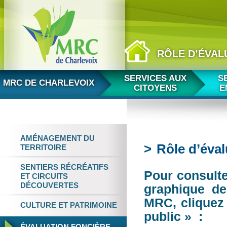
RÔLE D’ÉVAL
Aller au contenu
SERVICES AUX
S
MRC DE CHARLEVOIX
CITOYENS
E
AMÉNAGEMENT
DU
Rôle d’éval
TERRITOIRE
SENTIERS RÉCRÉATIFS
Pour consulter
ET
CIRCUITS
DÉCOUVERTES
graphique de
MRC, cliquez 
CULTURE
ET
PATRIMOINE
public » :
ÉVALUATION FONCIÈRE