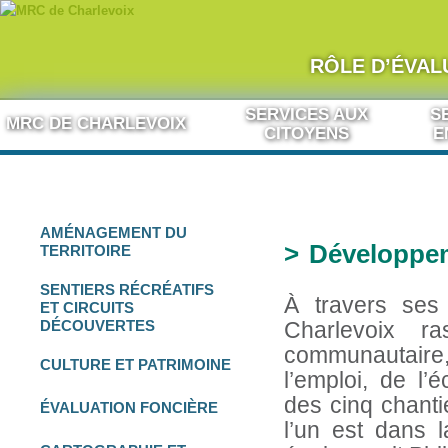
RÔLE D’ÉVAL
Aller au contenu
SERVICES AUX
S
MRC DE CHARLEVOIX
CITOYENS
E
AMÉNAGEMENT
DU
Développeme
TERRITOIRE
SENTIERS RÉCRÉATIFS
À travers ses 
ET
CIRCUITS
DÉCOUVERTES
Charlevoix ra
communautaire
CULTURE
ET
PATRIMOINE
l’emploi, de l’
des cinq chanti
ÉVALUATION FONCIÈRE
l’un est dans 