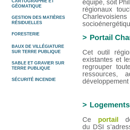
CARTOGRAPHIE
ET
équipe, soit Phi
GÉOMATIQUE
régionaux touc
Charlevoisiens
GESTION DES
MATIÈRES
RÉSIDUELLES
socioénergétique
FORESTERIE
Portail Cha
BAUX DE VILLÉGIATURE
Cet outil régi
SUR TERRE PUBLIQUE
existantes et l
SABLE ET GRAVIER
SUR
regrouper toute
TERRE PUBLIQUE
ressources, a
SÉCURITÉ INCENDIE
développement 
Logements 
Ce
portail
d
du DSI s’adres