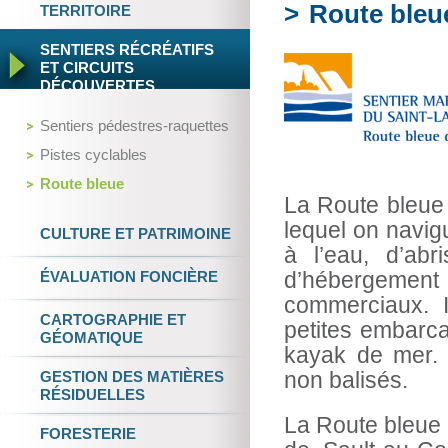
Route bleu
TERRITOIRE
SENTIERS RÉCRÉATIFS
ET
CIRCUITS
DÉCOUVERTES
Sentiers pédestres-raquettes
Pistes cyclables
Route bleue
La Route bleue 
lequel on navi
CULTURE
ET
PATRIMOINE
à l’eau, d’abr
ÉVALUATION FONCIÈRE
d’hébergement
commerciaux. I
CARTOGRAPHIE
ET
petites embarcat
GÉOMATIQUE
kayak de mer. 
GESTION DES
MATIÈRES
non balisés.
RÉSIDUELLES
La Route bleue 
FORESTERIE