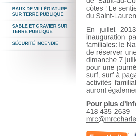
de Sault-au-Co
côtes ! Le senti
BAUX DE VILLÉGIATURE
SUR TERRE PUBLIQUE
du Saint-Laurent
SABLE ET GRAVIER
SUR
En juillet 20
TERRE PUBLIQUE
inauguration pa
SÉCURITÉ INCENDIE
familiales: le Na
de réserver une
dimanche 7 juill
pour une journé
surf, surf à pag
activités famil
auront également
Pour plus d’inf
418 435-2639
mrc@mrccharle