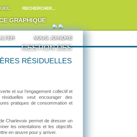
UEIL
ICE GRAPHIQUE
ULTER
NOUS JOINDRE
GESTION DES
IÈRES RÉSIDUELLES
rte et sur l’engagement collectif et
s résiduelles veut encourager des
eures pratiques de consommation et
de Charlevoix permet de dresser un
iner les orientations et les objectifs
ttre en œuvre pour y arriver.