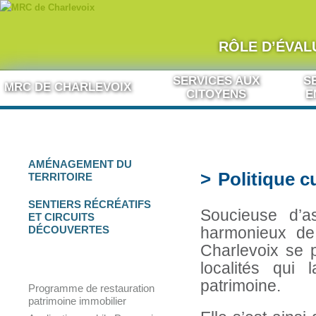
RÔLE D’ÉVAL
Aller au contenu
SERVICES AUX
S
MRC DE CHARLEVOIX
CITOYENS
E
AMÉNAGEMENT
DU
Politique cu
TERRITOIRE
SENTIERS RÉCRÉATIFS
Soucieuse d’a
ET
CIRCUITS
DÉCOUVERTES
harmonieux de
Charlevoix se p
CULTURE
ET
PATRIMOINE
localités qui
patrimoine.
Programme de restauration
patrimoine immobilier