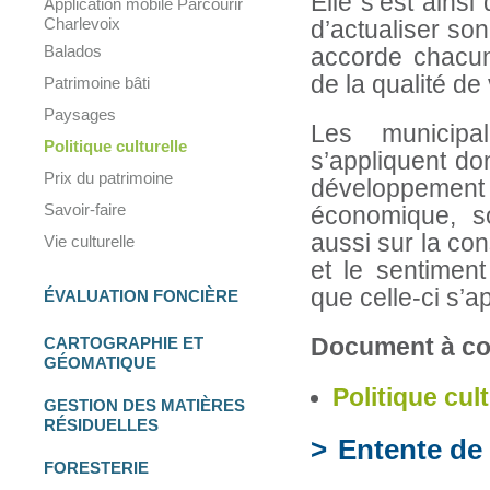
Elle s’est ainsi
Application mobile Parcourir
Charlevoix
d’actualiser son 
Balados
accorde chacun
de la qualité de
Patrimoine bâti
Paysages
Les municip
Politique culturelle
s’appliquent do
Prix du patrimoine
développement 
Savoir-faire
économique, so
aussi sur la con
Vie culturelle
et le sentiment
que celle-ci s’a
ÉVALUATION FONCIÈRE
CARTOGRAPHIE
ET
Document à con
GÉOMATIQUE
Politique cul
GESTION DES
MATIÈRES
RÉSIDUELLES
Entente de
FORESTERIE