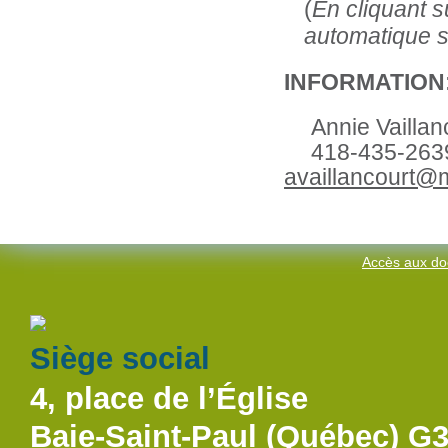
(
En cliquant s
automatique s
INFORMATION
Annie Vaillan
418-435-263
availlancourt@
Accès aux do
Siège social
4, place de l’Église
Baie-Saint-Paul (Québec) G