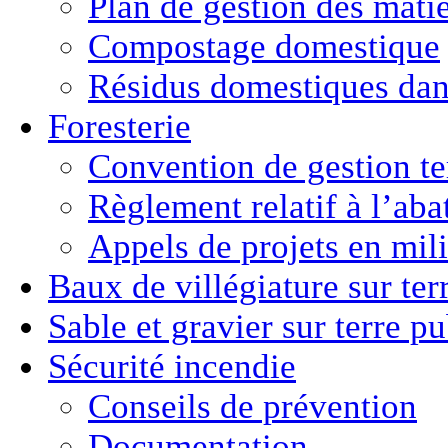
Plan de gestion des matiè
Compostage domestique
Résidus domestiques da
Foresterie
Convention de gestion ter
Règlement relatif à l’aba
Appels de projets en mili
Baux de villégiature
sur ter
Sable et gravier
sur terre p
Sécurité incendie
Conseils de prévention
Documentation