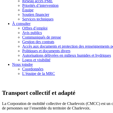
Réseau accès PME
Priorités d’intervention
Équipe
Soutien financier
Services techniques
À consulter
Offres d’emploi
Avis publics
Communiqués de presse
Gestion des contrats
Accès aux documents
et protection des renseignements p
Politiques et
documents divers
Autorisations délivrées en milieux humides et hydriques
Logos et visibilité
Nous joindre
Coordonnées
L’équipe de la MRC
Transport collectif et adapté
La Corporation de mobilité collective de Charlevoix (CMCC) est un or
de personnes sur l’ensemble du territoire de Charlevoix.