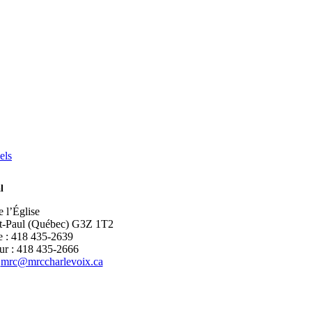
els
l
e l’Église
nt-Paul (Québec) G3Z 1T2
 : 418 435-2639
ur : 418 435-2666
:
mrc@mrccharlevoix.ca