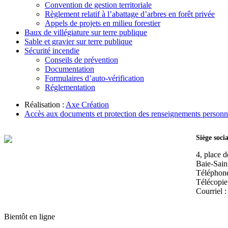
Convention de gestion territoriale
Règlement relatif à l’abattage d’arbres en forêt privée
Appels de projets en milieu forestier
Baux de villégiature
sur terre publique
Sable et gravier
sur terre publique
Sécurité incendie
Conseils de prévention
Documentation
Formulaires d’auto-vérification
Réglementation
Réalisation :
Axe Création
Accès aux documents et protection des renseignements personn
Siège socia
4, place d
Baie-Sai
Téléphone
Télécopie
Courriel 
Bientôt en ligne