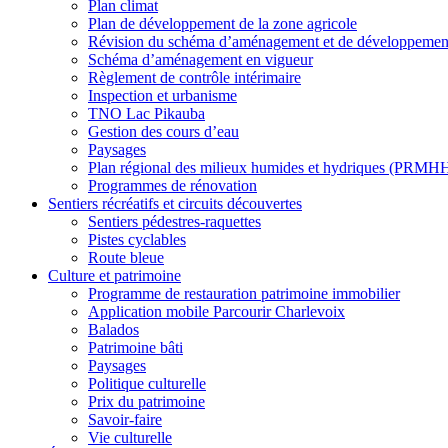
Plan climat
Plan de développement de la zone agricole
Révision du schéma d’aménagement et de développemen
Schéma d’aménagement en vigueur
Règlement de contrôle intérimaire
Inspection et urbanisme
TNO Lac Pikauba
Gestion des cours d’eau
Paysages
Plan régional des milieux humides et hydriques (PRMH
Programmes de rénovation
Sentiers récréatifs et
circuits découvertes
Sentiers pédestres-raquettes
Pistes cyclables
Route bleue
Culture
et
patrimoine
Programme de restauration patrimoine immobilier
Application mobile Parcourir Charlevoix
Balados
Patrimoine bâti
Paysages
Politique culturelle
Prix du patrimoine
Savoir-faire
Vie culturelle