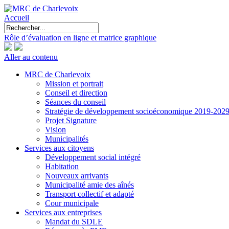
Accueil
Rôle d’évaluation en ligne et matrice graphique
Aller au contenu
MRC de Charlevoix
Mission et portrait
Conseil et direction
Séances du conseil
Stratégie de développement socioéconomique 2019-202
Projet Signature
Vision
Municipalités
Services aux citoyens
Développement social intégré
Habitation
Nouveaux arrivants
Municipalité amie des aînés
Transport collectif et adapté
Cour municipale
Services aux entreprises
Mandat du SDLE