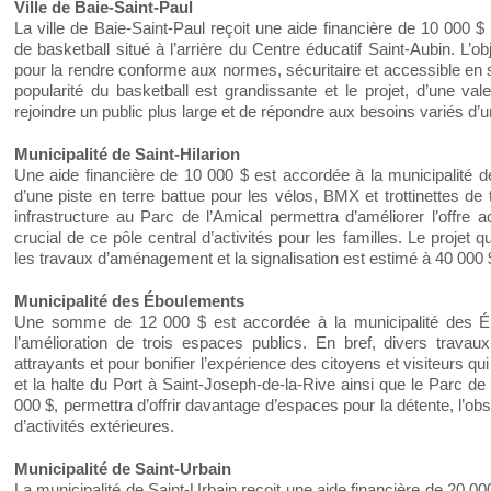
Ville de Baie-Saint-Paul
La ville de Baie-Saint-Paul reçoit une aide financière de 10 000 $
de basketball situé à l’arrière du Centre éducatif Saint-Aubin. L’obj
pour la rendre conforme aux normes, sécuritaire et accessible en 
popularité du basketball est grandissante et le projet, d’une va
rejoindre un public plus large et de répondre aux besoins variés d’u
Municipalité de Saint-Hilarion
Une aide financière de 10 000 $ est accordée à la municipalité d
d’une piste en terre battue pour les vélos, BMX et trottinettes de
infrastructure au Parc de l’Amical permettra d’améliorer l’offre ac
crucial de ce pôle central d’activités pour les familles. Le projet 
les travaux d’aménagement et la signalisation est estimé à 40 000 
Municipalité des Éboulements
Une somme de 12 000 $ est accordée à la municipalité des É
l’amélioration de trois espaces publics. En bref, divers trava
attrayants et pour bonifier l’expérience des citoyens et visiteurs qu
et la halte du Port à Saint-Joseph-de-la-Rive ainsi que le Parc de 
000 $, permettra d’offrir davantage d’espaces pour la détente, l’ob
d’activités extérieures.
Municipalité de Saint-Urbain
La municipalité de Saint-Urbain reçoit une aide financière de 20 0