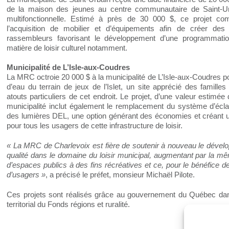
de la maison des jeunes au centre communautaire de Saint-Ur
multifonctionnelle. Estimé à près de 30 000 $, ce projet co
l’acquisition de mobilier et d’équipements afin de créer d
rassembleurs favorisant le développement d’une programmation
matière de loisir culturel notamment.
Municipalité de L’Isle-aux-Coudres
La MRC octroie 20 000 $ à la municipalité de L’Isle-aux-Coudres pou
d’eau du terrain de jeux de l’Islet, un site apprécié des familles
atouts particuliers de cet endroit. Le projet, d’une valeur estimée
municipalité inclut également le remplacement du système d’éclai
des lumières DEL, une option générant des économies et créant u
pour tous les usagers de cette infrastructure de loisir.
« La MRC de Charlevoix est fière de soutenir à nouveau le dévelop
qualité dans le domaine du loisir municipal, augmentant par la même
d’espaces publics à des fins récréatives et ce, pour le bénéfice de
d’usagers »
, a précisé le préfet, monsieur Michaël Pilote.
Ces projets sont réalisés grâce au gouvernement du Québec da
territorial du Fonds régions et ruralité.