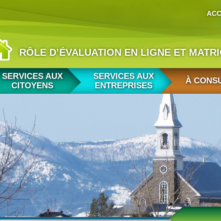
ACC
RÔLE D’ÉVALUATION EN LIGNE ET MATR
SERVICES AUX
SERVICES AUX
À CONS
CITOYENS
ENTREPRISES