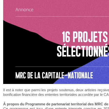
Il est à noter que parmi les projets soutenus, deux artistes reçoi
bonification financière des ententes territoriales accordée par le C
À propos du Programme de partenariat territorial des MRC de 
Ce programme est issu d’une entente triennale conclue en 202