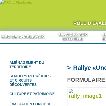
RÔLE D’ÉVAL
Aller au contenu
SERVICES AUX
S
MRC DE CHARLEVOIX
CITOYENS
E
AMÉNAGEMENT
DU
Rallye «Une
TERRITOIRE
SENTIERS RÉCRÉATIFS
FORMULAIRE 
ET
CIRCUITS
DÉCOUVERTES
CULTURE
ET
PATRIMOINE
ÉVALUATION FONCIÈRE