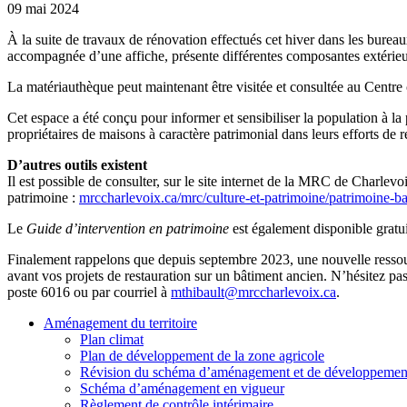
09 mai 2024
À la suite de travaux de rénovation effectués cet hiver dans les bure
accompagnée d’une affiche, présente différentes composantes extérieur
La matériauthèque peut maintenant être visitée et consultée au Centre 
Cet espace a été conçu pour informer et sensibiliser la population à la
propriétaires de maisons à caractère patrimonial dans leurs efforts de r
D’autres outils existent
Il est possible de consulter, sur le site internet de la MRC de Charlevoi
patrimoine :
mrccharlevoix.ca/mrc/culture-et-patrimoine/patrimoine-ba
Le
Guide d’intervention en patrimoine
est également disponible gratu
Finalement rappelons que depuis septembre 2023, une nouvelle ressourc
avant vos projets de restauration sur un bâtiment ancien. N’hésitez 
poste 6016 ou par courriel à
mthibault@mrccharlevoix.ca
.
Aménagement
du territoire
Plan climat
Plan de développement de la zone agricole
Révision du schéma d’aménagement et de développemen
Schéma d’aménagement en vigueur
Règlement de contrôle intérimaire