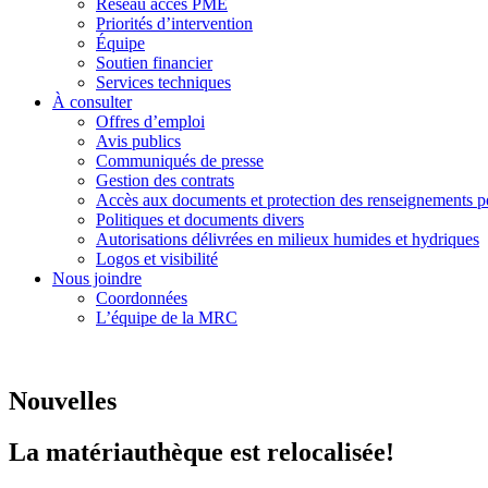
Réseau accès PME
Priorités d’intervention
Équipe
Soutien financier
Services techniques
À consulter
Offres d’emploi
Avis publics
Communiqués de presse
Gestion des contrats
Accès aux documents
et protection des renseignements p
Politiques et
documents divers
Autorisations délivrées en milieux humides et hydriques
Logos et visibilité
Nous joindre
Coordonnées
L’équipe de la MRC
Nouvelles
La matériauthèque est relocalisée!