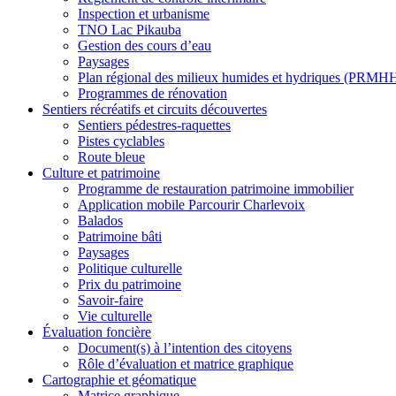
Inspection et urbanisme
TNO Lac Pikauba
Gestion des cours d’eau
Paysages
Plan régional des milieux humides et hydriques (PRMH
Programmes de rénovation
Sentiers récréatifs et
circuits découvertes
Sentiers pédestres-raquettes
Pistes cyclables
Route bleue
Culture
et
patrimoine
Programme de restauration patrimoine immobilier
Application mobile Parcourir Charlevoix
Balados
Patrimoine bâti
Paysages
Politique culturelle
Prix du patrimoine
Savoir-faire
Vie culturelle
Évaluation foncière
Document(s) à l’intention des citoyens
Rôle d’évaluation et matrice graphique
Cartographie
et géomatique
Matrice graphique