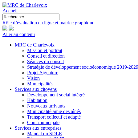
Accueil
Rôle d’évaluation en ligne et matrice graphique
Aller au contenu
MRC de Charlevoix
Mission et portrait
Conseil et direction
Séances du conseil
Stratégie de développement socioéconomique 2019-202
Projet Signature
Vision
Municipalités
Services aux citoyens
Développement social intégré
Habitation
Nouveaux arrivants
Municipalité amie des aînés
Transport collectif et adapté
Cour municipale
Services aux entreprises
Mandat du SDLE