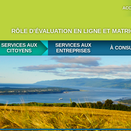
ACC
RÔLE D’ÉVALUATION EN LIGNE ET MATR
SERVICES AUX
SERVICES AUX
À CONS
CITOYENS
ENTREPRISES