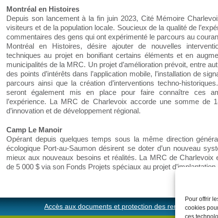
Montréal en Histoires
Depuis son lancement à la fin juin 2023, Cité Mémoire Charlevo
visiteurs et de la population locale. Soucieux de la qualité de l’expé
commentaires des gens qui ont expérimenté le parcours au courant 
Montréal en Histoires, désire ajouter de nouvelles intervent
techniques au projet en bonifiant certains éléments et en augmen
municipalités de la MRC. Un projet d’amélioration prévoit, entre autr
des points d’intérêts dans l’application mobile, l’installation de s
parcours ainsi que la création d’interventions techno-historique
seront également mis en place pour faire connaître ces améli
l’expérience. La MRC de Charlevoix accorde une somme de 1
d’innovation et de développement régional.
Camp Le Manoir
Opérant depuis quelques temps sous la même direction général
écologique Port-au-Saumon désirent se doter d’un nouveau s
mieux aux nouveaux besoins et réalités. La MRC de Charlevoix
de 5 000 $ via son Fonds Projets spéciaux au projet d’implantation.
Pour offrir 
Accès aux documents et protection des renseignements
cookies pour
ces technolo