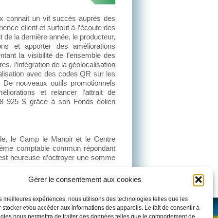
ix connait un vif succès auprès des
rience client et surtout à l’écoute des
de la dernière année, le producteur,
ions et apporter des améliorations
tant la visibilité de l’ensemble des
es, l’intégration de la géolocalisation
ignalisation avec des codes QR sur les
s. De nouveaux outils promotionnels
orations et relancer l’attrait de
8 925 $ grâce à son Fonds éolien
e, le Camp le Manoir et le Centre
ystème comptable commun répondant
 est heureuse d’octroyer une somme
Gérer le consentement aux cookies
les meilleures expériences, nous utilisons des technologies telles que les
 personnels
Axe Création
Réalisation :
 stocker et/ou accéder aux informations des appareils. Le fait de consentir à
gies nous permettra de traiter des données telles que le comportement de