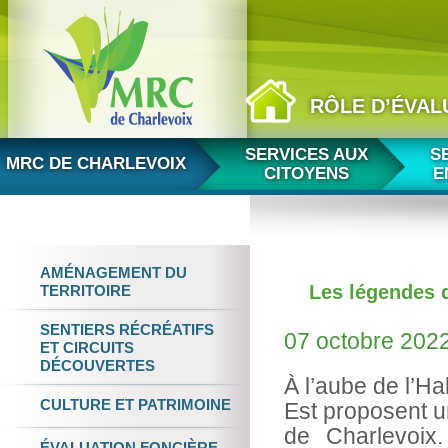
RÔLE D’ÉVAL
Aller au contenu
SERVICES AUX
S
MRC DE CHARLEVOIX
CITOYENS
E
AMÉNAGEMENT
DU
Les légendes 
TERRITOIRE
SENTIERS RÉCRÉATIFS
07 octobre 202
ET
CIRCUITS
DÉCOUVERTES
À l’aube de l’H
CULTURE
ET
PATRIMOINE
Est proposent u
de Charlevoix.
ÉVALUATION FONCIÈRE