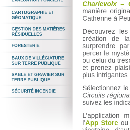
Charlevoix – 
manière origina
CARTOGRAPHIE
ET
Catherine à Peti
GÉOMATIQUE
GESTION DES
MATIÈRES
Découvrez les
RÉSIDUELLES
création de la
surprendre pa
FORESTERIE
percer le mystè
BAUX DE VILLÉGIATURE
ou celui du trés
SUR TERRE PUBLIQUE
et prenez plais
plus intrigantes
SABLE ET GRAVIER
SUR
TERRE PUBLIQUE
Sélectionnez le
SÉCURITÉ INCENDIE
Circuits région
suivez les indic
L’application 
l’
App Store
ou