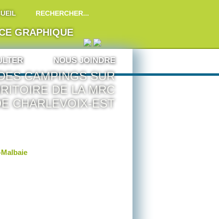
UEIL
ICE GRAPHIQUE
ULTER
NOUS JOINDRE
 DES CAMPINGS SUR
RITOIRE DE LA MRC
DE CHARLEVOIX-EST
-Malbaie