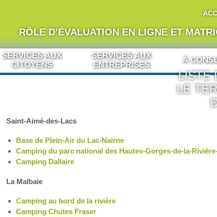
ACC
RÔLE D’ÉVALUATION EN LIGNE ET MATR
SERVICES AUX
SERVICES AUX
À CONS
CITOYENS
ENTREPRISES
LISTE
LE TER
Saint-Aimé-des-Lacs
Base de Plein-Air du Lac-Nairne
Camping du parc national des Hautes-Gorges-de-la-Rivière
Camping Dallaire
La Malbaie
Camping au bord de la rivière
Camping Chutes Fraser