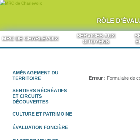
RÔLE D’ÉVAL
Aller au contenu
SERVICES AUX
S
MRC DE CHARLEVOIX
CITOYENS
E
AMÉNAGEMENT
DU
Erreur :
Formulaire de co
TERRITOIRE
SENTIERS RÉCRÉATIFS
ET
CIRCUITS
DÉCOUVERTES
CULTURE
ET
PATRIMOINE
ÉVALUATION FONCIÈRE