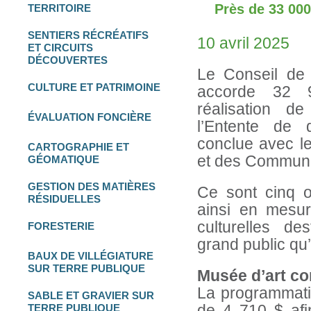
Près de 33 000
TERRITOIRE
SENTIERS RÉCRÉATIFS
10 avril 2025
ET
CIRCUITS
DÉCOUVERTES
Le Conseil de
CULTURE
ET
PATRIMOINE
accorde 32 
réalisation d
ÉVALUATION FONCIÈRE
l’Entente de 
conclue avec le
CARTOGRAPHIE
ET
et des Communi
GÉOMATIQUE
GESTION DES
MATIÈRES
Ce sont cinq o
RÉSIDUELLES
ainsi en mesure
culturelles de
FORESTERIE
grand public qu’
BAUX DE VILLÉGIATURE
SUR TERRE PUBLIQUE
Musée d’art co
La programmatio
SABLE ET GRAVIER
SUR
TERRE PUBLIQUE
de 4 710 $ afin 