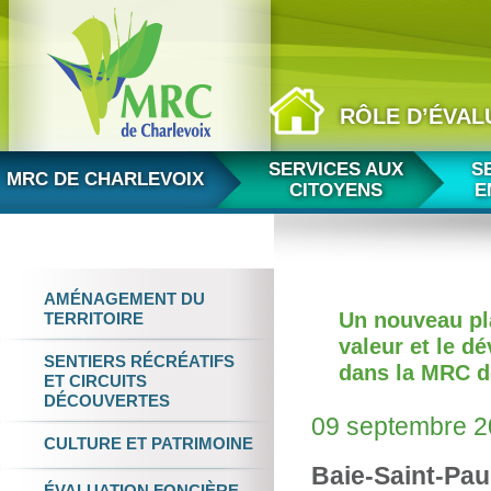
RÔLE D’ÉVAL
Aller au contenu
SERVICES AUX
S
MRC DE CHARLEVOIX
CITOYENS
E
AMÉNAGEMENT
DU
Un nouveau pla
TERRITOIRE
valeur et le d
SENTIERS RÉCRÉATIFS
dans la MRC d
ET
CIRCUITS
DÉCOUVERTES
09 septembre 
CULTURE
ET
PATRIMOINE
Baie-Saint-Pau
ÉVALUATION FONCIÈRE