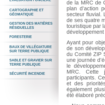
de la MRC de C
plan d’action 
CARTOGRAPHIE
ET
secteur fluvial
GÉOMATIQUE
de ses quatre mu
GESTION DES
MATIÈRES
touristique par l
RÉSIDUELLES
développement d
FORESTERIE
Ayant pour obje
BAUX DE VILLÉGIATURE
de son dévelo
SUR TERRE PUBLIQUE
du Comité ZIP S
une journée d’é
SABLE ET GRAVIER
SUR
TERRE PUBLIQUE
le développemen
MRC. Cette j
SÉCURITÉ INCENDIE
participants. C
et des priorité
également plusi
été élaboré pr