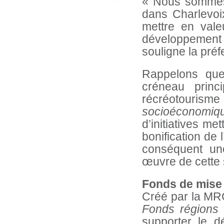
« Nous sommes p
dans Charlevoi
mettre en vale
développement d
souligne la préf
Rappelons que
créneau princ
récréotourism
socioéconomi
d’initiatives me
bonification de 
conséquent un
œuvre de cette 
Fonds de mise 
Créé par la MR
Fonds régions r
supporter le d