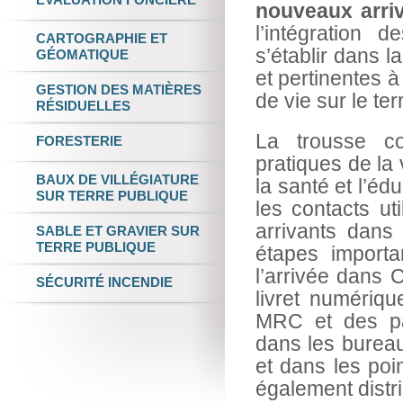
nouveaux arri
l’intégration 
CARTOGRAPHIE
ET
s’établir dans l
GÉOMATIQUE
et pertinentes à
GESTION DES
MATIÈRES
de vie sur le terr
RÉSIDUELLES
La trousse co
FORESTERIE
pratiques de la 
BAUX DE VILLÉGIATURE
la santé et l’éd
SUR TERRE PUBLIQUE
les contacts u
arrivants dans
SABLE ET GRAVIER
SUR
TERRE PUBLIQUE
étapes importa
l’arrivée dans 
SÉCURITÉ INCENDIE
livret numériqu
MRC et des par
dans les bureau
et dans les po
également distr