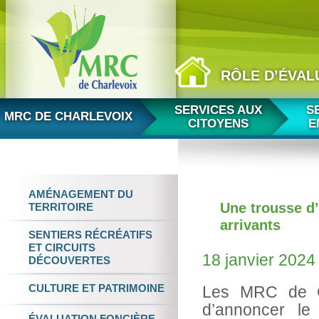
RÔLE D’ÉVAL
Aller au contenu
SERVICES AUX
S
MRC DE CHARLEVOIX
CITOYENS
E
AMÉNAGEMENT
DU
Une trousse d
TERRITOIRE
arrivants
SENTIERS RÉCRÉATIFS
ET
CIRCUITS
18 janvier 2024
DÉCOUVERTES
CULTURE
ET
PATRIMOINE
Les MRC de Ch
d’annoncer l
ÉVALUATION FONCIÈRE