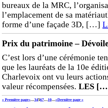
bureaux de la MRC, l’organisat
l’emplacement de sa matériaut
forme d’une façade 3D, […]
L
Prix du patrimoine – Dévoil
C’est lors d’une cérémonie te
que les lauréats de la 10e édit
Charlevoix ont vu leurs action
valeur récompensées.
LES […
« Première page
«
…
3
4
5
6
7
…
10
…
»
Dernière page »